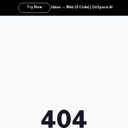
Try Now
Ideas → Web (0 Code) | OnSpace.AI
404