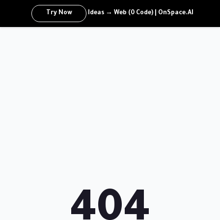
Try Now
Ideas → Web (0 Code) | OnSpace.AI
404