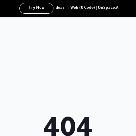
Try Now
Ideas → Web (0 Code) | OnSpace.AI
404