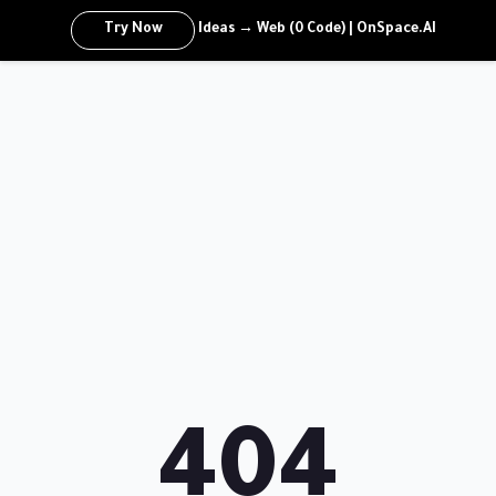
Try Now
Ideas → Web (0 Code) | OnSpace.AI
404