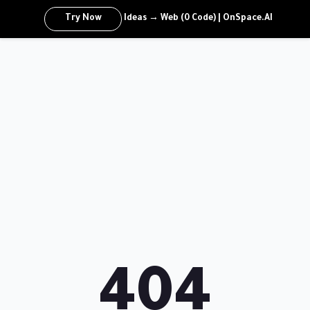
Try Now
Ideas → Web (0 Code) | OnSpace.AI
404