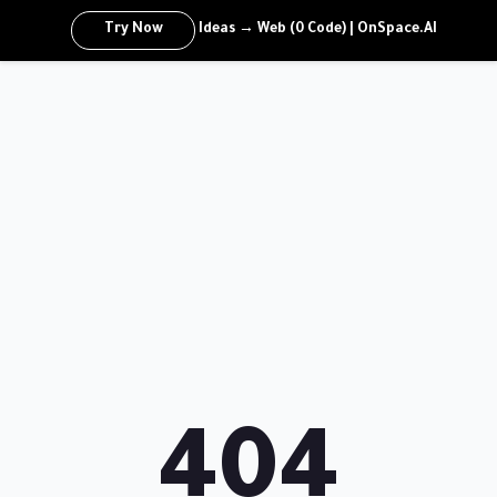
Try Now
Ideas → Web (0 Code) | OnSpace.AI
404