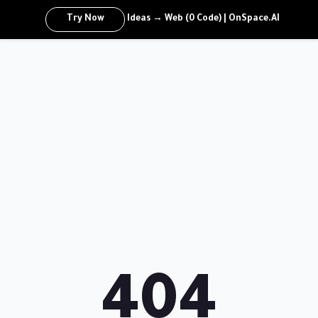
Try Now
Ideas → Web (0 Code) | OnSpace.AI
404