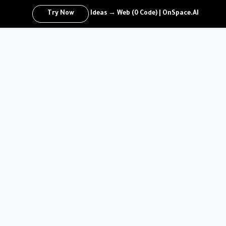
Try Now
Ideas → Web (0 Code) | OnSpace.AI