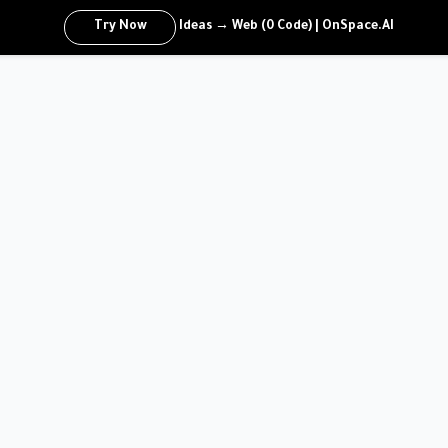
Try Now
Ideas → Web (0 Code) | OnSpace.AI