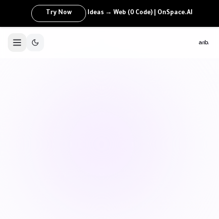
Try Now
Ideas → Web (0 Code) | OnSpace.AI