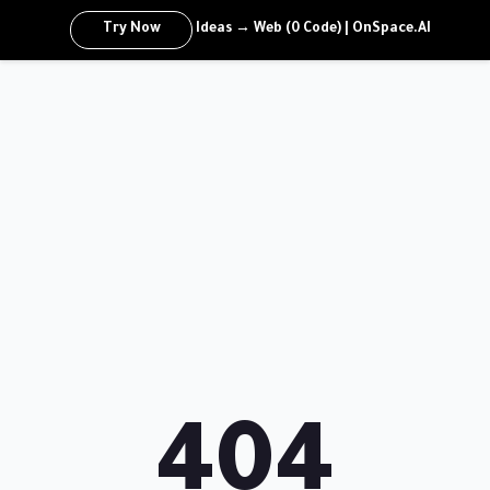
Try Now
Ideas → Web (0 Code) | OnSpace.AI
404